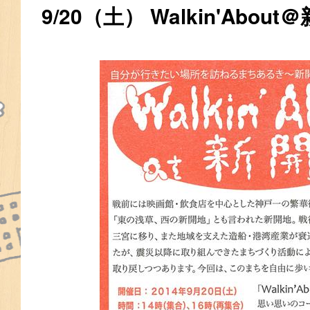
9/20（土） Walkin'About