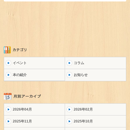
イベント
コラム
本の紹介
お知らせ
2026年04月
2026年02月
2025年11月
2025年10月