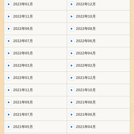
2023年01月
2022年12月
2022年11月
2022年10月
2022年09月
2022年08月
2022年07月
2022年06月
2022年05月
2022年04月
2022年03月
2022年02月
2022年01月
2021年12月
2021年11月
2021年10月
2021年09月
2021年08月
2021年07月
2021年06月
2021年05月
2021年04月