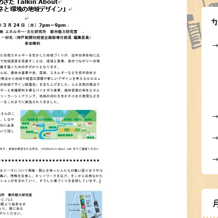
→
→
→
→