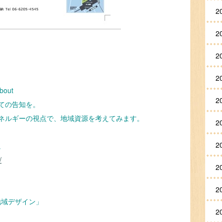
2
2
2
2
out
2
ての告知を。
ネルギーの視点で、地域資源を考えてみます。
2
2
。
/
2
2
の地域デザイン」
2