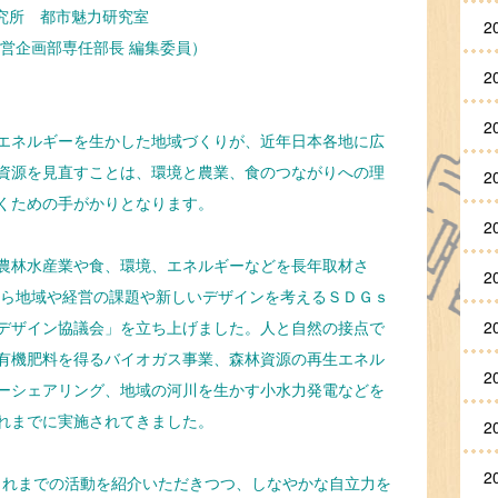
研究所 都市魅力研究室
2
経営企画部専任部長 編集委員）
2
2
エネルギーを生かした地域づくりが、近年日本各地に広
資源を見直すことは、環境と農業、食のつながりへの理
2
くための手がかりとなります。
2
農林水産業や食、環境、エネルギーなどを長年取材さ
2
から地域や経営の課題や新しいデザインを考えるＳＤＧｓ
デザイン協議会」を立ち上げました。人と自然の接点で
2
有機肥料を得るバイオガス事業、森林資源の再生エネル
2
ーシェアリング、地域の河川を生かす小水力発電などを
れまでに実施されてきました。
2
2
さんのこれまでの活動を紹介いただきつつ、しなやかな自立力を