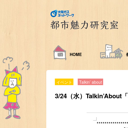
HOME
イベント
Talkin’ about
3/24（水）Talkin’A