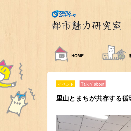
HOME
イベント
Talkin’ about
里山とまちが共存する循