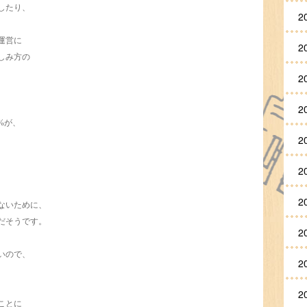
したり、
2
運営に
2
しみ方の
2
2
%が、
2
2
2
ないために、
だそうです。
2
いので、
2
、
2
ことに