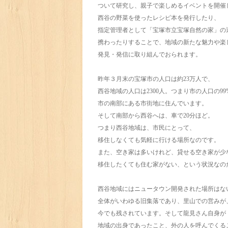
ついて研究し、親子で楽しめるイベントを開催
西谷の野菜を使ったレシピ本を発行したり、
指定管理者として「宝塚市立宝塚自然の家」の
携わったりすることで、地域の新たな魅力や楽
発見・発信に取り組んでおられます。
昨年３月末の宝塚市の人口は約23万人で、
西谷地域の人口は2300人。つまり市の人口の99
市の南部にある市街地に住んでいます。
そして南部から西谷へは、車で20分ほど。
つまり西谷地域は、市民にとって、
移住しなくても気軽に行ける場所なのです。
また、空き家は多いけれど、貸せる空き家が少
移住したくても住む家がない、という状況なの
西谷地域にはニュータウン開発された場所はな
全体がいわゆる旧集落であり、里山での営みが
今でも残されています。そして龍見さん自身が
地域の出身であったこと、外の人を呼んでくる