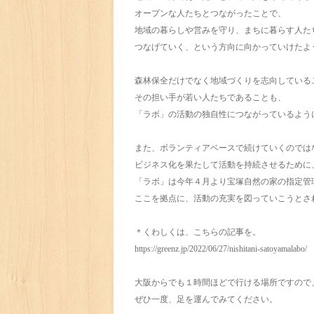
オープンな人たちとつながったことで、
地域の暮らしや営みを守り、まちに暮らす人た
つなげていく、という方向に向かっていけたよ
森林保全だけでなく地域づくりを志向している
その担い手が若い人たちであることも、
「ラボ」の活動の独自性につながっているよう
また、ボランティアベースで続けていくのでは
ビジネス化を果たして活動を持続させるために
「ラボ」は今年４月より宝塚自然の家の指定管
ここを拠点に、活動の充実を図っていこうとさ
＊くわしくは、こちらの記事を。
https://greenz.jp/2022/06/27/nishitani-satoyamalabo/
大阪からでも１時間ほどで行ける場所ですので
ぜひ一度、足を運んでみてください。