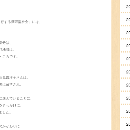
2
2
まちが共存する循環型社会」には、
2
部分は、
2
谷地域は、
ところです。
2
2
龍見奈津子さんは、
2
後は留学され、
2
に進んでいることに、
をきっかけに、
2
ました。
2
のかかわりに