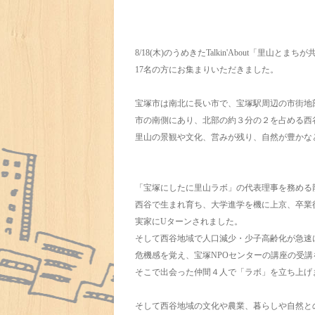
8/18(木)のうめきたTalkin'About「里山と
17名の方にお集まりいただきました。
宝塚市は南北に長い市で、宝塚駅周辺の市街地
市の南側にあり、北部の約３分の２を占める西
里山の景観や文化、営みが残り、自然が豊かな
「宝塚にしたに里山ラボ」の代表理事を務める
西谷で生まれ育ち、大学進学を機に上京、卒業
実家にUターンされました。
そして西谷地域で人口減少・少子高齢化が急速
危機感を覚え、宝塚NPOセンターの講座の受講
そこで出会った仲間４人で「ラボ」を立ち上げ
そして西谷地域の文化や農業、暮らしや自然と