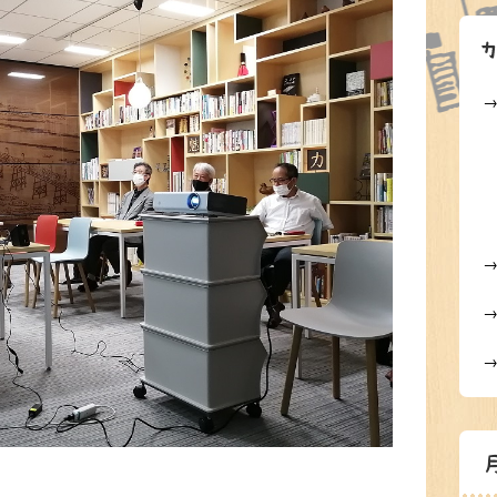
→
→
→
→