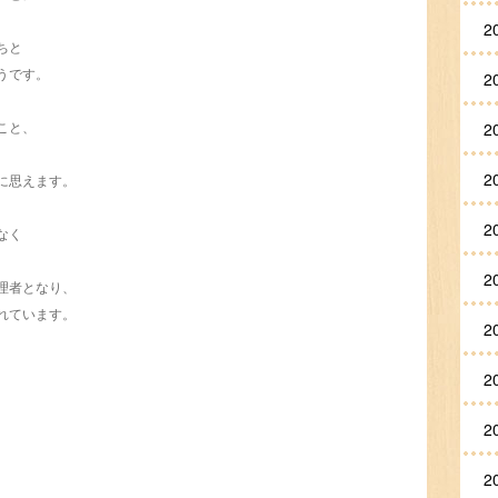
2
ちと
うです。
2
2
こと、
2
に思えます。
2
なく
、
2
理者となり、
れています。
2
2
2
、
2