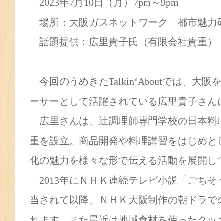
2023年7月10日（月）7pm～9pm
場所：大阪ガスネットワーク 都市魅
話題提供：広里貴子氏（有限会社貴重）
今回のうめきたTalkin‘Aboutでは、
ーサーとして活躍されている広里貴子さん
広里さんは、辻調理師専門学校の日本料
重を設立。商品開発や料理講習をはじめと
化の魅力を様々な形で伝える活動を展開し
2013年にＮＨＫ連続テレビ小説「ごちそ
当されて以降、ＮＨＫ大阪制作の朝ドラで
れます。また最近は地域食材を使ったクッ