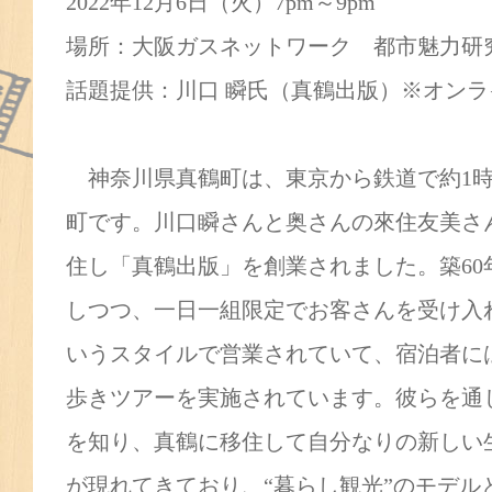
2022年12月6日（火）7pm～9pm
場所：大阪ガスネットワーク 都市魅力
話題提供：川口 瞬氏（真鶴出版）※オン
神奈川県真鶴町は、東京から鉄道で約1時
町です。川口瞬さんと奥さんの來住友美さん
住し「真鶴出版」を創業されました。築60
しつつ、一日一組限定でお客さんを受け入れ
いうスタイルで営業されていて、宿泊者に
歩きツアーを実施されています。彼らを通
を知り、真鶴に移住して自分なりの新しい
が現れてきており、“暮らし観光”のモデル