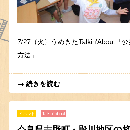
7/27（火）うめきたTalkin'Abou
方法」
→ 続きを読む
イベント
Talkin’ about
奈良県吉野町・殿川地区の