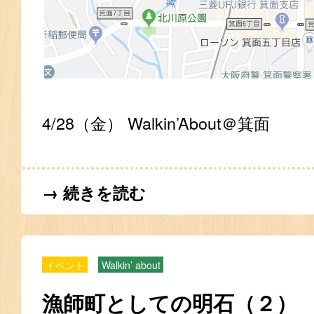
4/28（金） Walkin’About＠箕面
→ 続きを読む
イベント
Walkin’ about
漁師町としての明石（２）