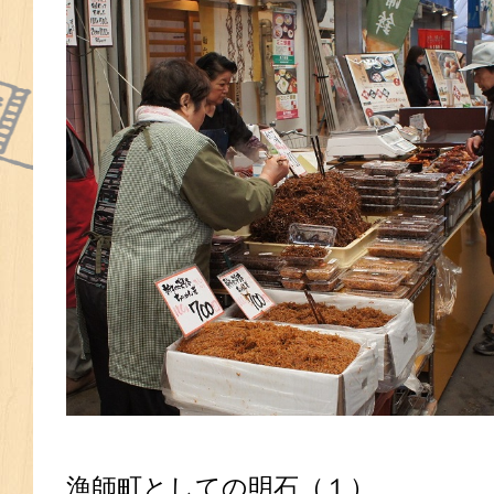
漁師町としての明石（１）