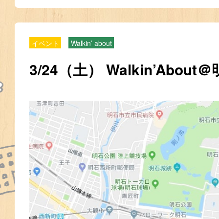
イベント
Walkin’ about
3/24（土） Walkin’About