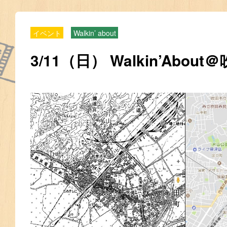
イベント
Walkin’ about
3/11（日） Walkin’About