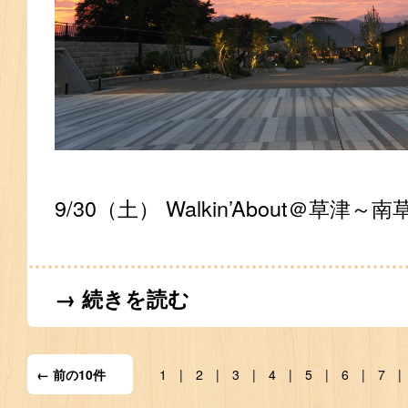
9/30（土） Walkin’About＠草津～南
→ 続きを読む
← 前の10件
1
2
3
4
5
6
7