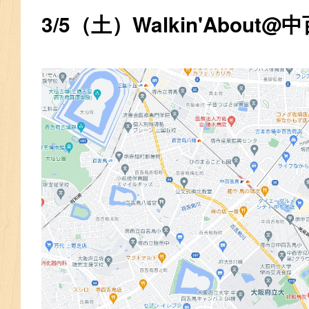
3/5（土）Walkin'About@