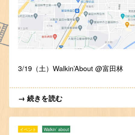
3/19（土）Walkin’About @富田林
→ 続きを読む
イベント
Walkin’ about