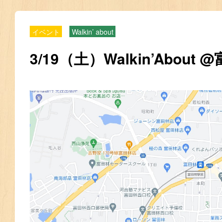
イベント
Walkin’ about
3/19（土）Walkin’About 