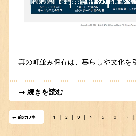
真の町並み保存は、暮らしや文化を
→ 続きを読む
← 前の10件
1
2
3
4
5
6
7