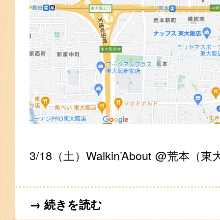
3/18（土）Walkin’About @荒本（
→ 続きを読む