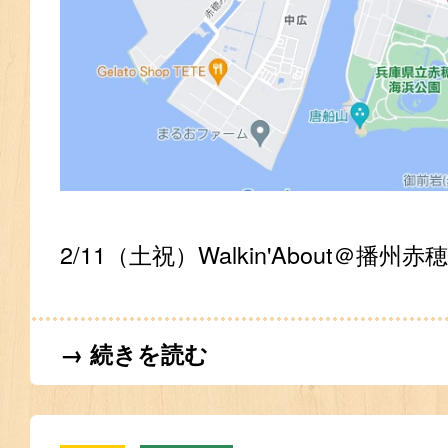
2/11（土祝）Walkin'About＠播州赤穂
→ 続きを読む