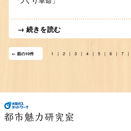
づくり革命」
→ 続きを読む
← 前の10件
1
2
3
4
5
6
7