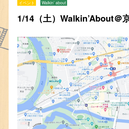
イベント
Walkin’ about
1/14（土）Walkin’About＠