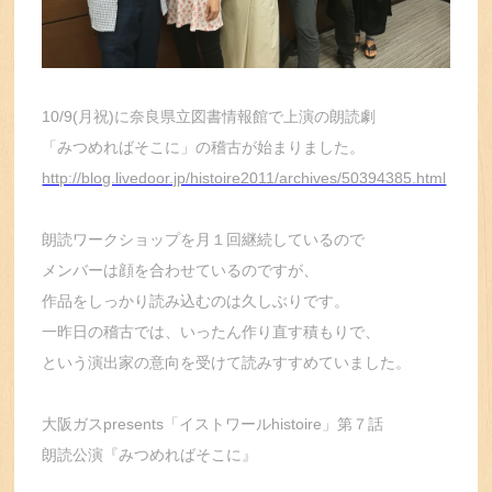
10/9(月祝)に奈良県立図書情報館で上演の朗読劇
「みつめればそこに」の稽古が始まりました。
http://blog.livedoor.jp/histoire2011/archives/50394385.html
朗読ワークショップを月１回継続しているので
メンバーは顔を合わせているのですが、
作品をしっかり読み込むのは久しぶりです。
一昨日の稽古では、いったん作り直す積もりで、
という演出家の意向を受けて読みすすめていました。
大阪ガスpresents「イストワールhistoire」第７話
朗読公演『みつめればそこに』