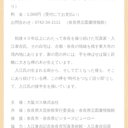
り）
料 金：1,000円（受付にてお支払い）
お問合わせ：0742-34-2111 （奈良県立図書情報館）
戦後４０年以上にわたって奈良を撮り続けた写真家・入
江泰吉氏。その自宅は、古都・奈良の情緒を残す東大寺の
境内地にあります。家の窓の外には、手を伸ばせば届く距
離に大きな欅の木が生えています。
入江氏の生まれる前から、そして亡くなった後も、そこ
にあり続けている欅。この欅を“時代をつなぐ語り部”とし
て、入江氏の後半生を描いています。
主 催：大阪ガス株式会社
共 催：奈良県大芸術祭実行委員会・奈良県立図書情報館
後 援：奈良市・奈良県ビジターズビューロー
協 力：入江泰吉記念奈良市写真美術館・入江泰吉旧居