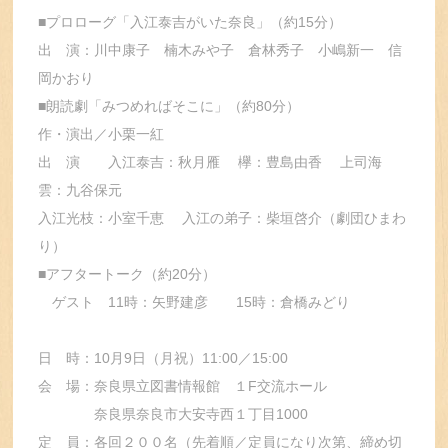
■プロローグ「入江泰吉がいた奈良」（約15分）
出 演：川中康子 楠木みや子 倉林秀子 小嶋新一 信
岡かおり
■朗読劇「みつめればそこに」（約80分）
作・演出／小栗一紅
出 演 入江泰吉：秋月雁 欅：豊島由香 上司海
雲：九谷保元
入江光枝：小室千恵 入江の弟子：柴垣啓介（劇団ひまわ
り）
■アフタートーク（約20分）
ゲスト 11時：矢野建彦 15時：倉橋みどり
日 時：10月9日（月祝）11:00／15:00
会 場：奈良県立図書情報館 １F交流ホール
奈良県奈良市大安寺西１丁目1000
定 員：各回２００名（先着順／定員になり次第、締め切