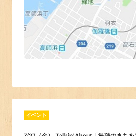
イベント
7/27（金） Talkin’About「過疎の