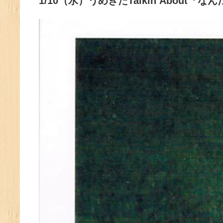
1/10（水）うめきたTalkin’About