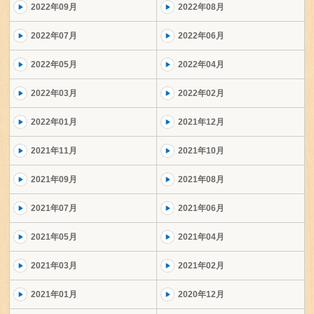
2022年09月
2022年08月
2022年07月
2022年06月
2022年05月
2022年04月
2022年03月
2022年02月
2022年01月
2021年12月
2021年11月
2021年10月
2021年09月
2021年08月
2021年07月
2021年06月
2021年05月
2021年04月
2021年03月
2021年02月
2021年01月
2020年12月