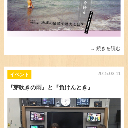
続きを読む
2015.03.11
イベント
『芽吹きの雨』と『負けんとき』