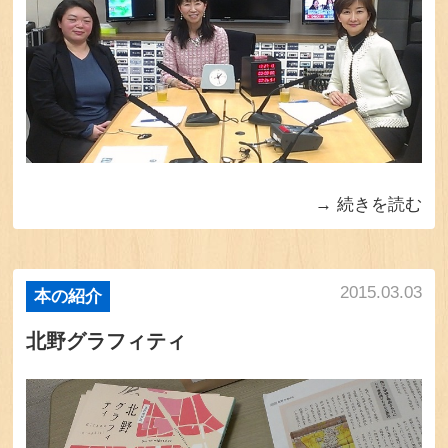
続きを読む
2015.03.03
本の紹介
北野グラフィティ