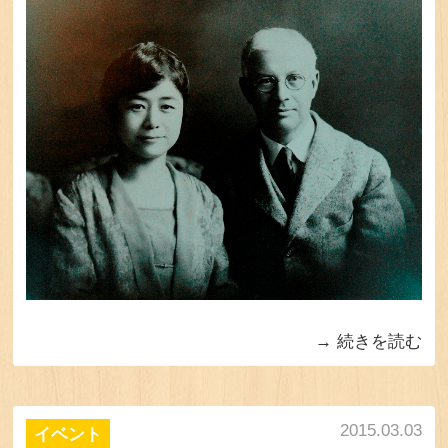
続きを読む
2015.03.03
イベント