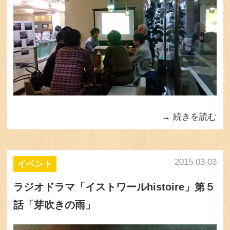
続きを読む
2015.03.03
イベント
ラジオドラマ「イストワールhistoire」第５
話「芽吹きの雨」