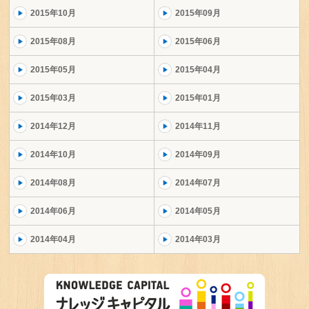
2015年10月
2015年09月
2015年08月
2015年06月
2015年05月
2015年04月
2015年03月
2015年01月
2014年12月
2014年11月
2014年10月
2014年09月
2014年08月
2014年07月
2014年06月
2014年05月
2014年04月
2014年03月