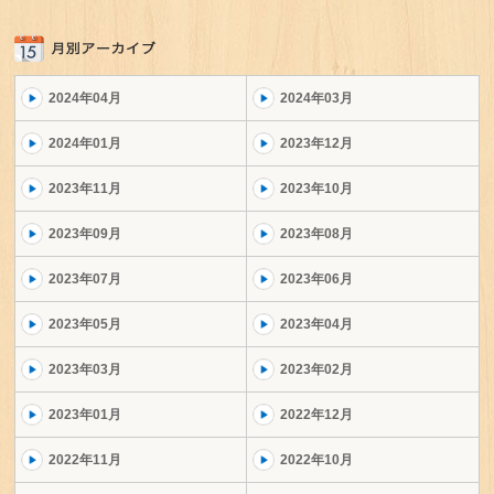
2024年04月
2024年03月
2024年01月
2023年12月
2023年11月
2023年10月
2023年09月
2023年08月
2023年07月
2023年06月
2023年05月
2023年04月
2023年03月
2023年02月
2023年01月
2022年12月
2022年11月
2022年10月