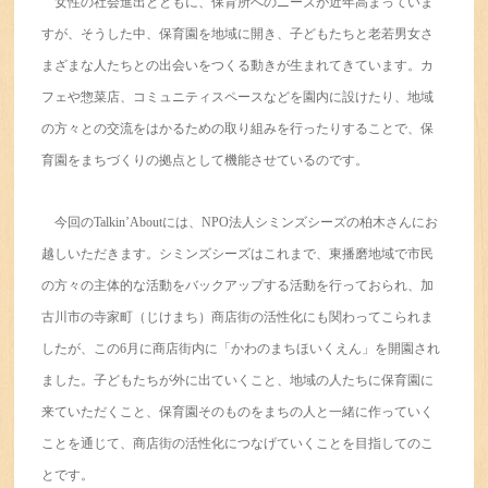
女性の社会進出とともに、保育所へのニーズが近年高まっていま
すが、そうした中、保育園を地域に開き、子どもたちと老若男女さ
まざまな人たちとの出会いをつくる動きが生まれてきています。カ
フェや惣菜店、コミュニティスペースなどを園内に設けたり、地域
の方々との交流をはかるための取り組みを行ったりすることで、保
育園をまちづくりの拠点として機能させているのです。
今回のTalkin’Aboutには、NPO法人シミンズシーズの柏木さんにお
越しいただきます。シミンズシーズはこれまで、東播磨地域で市民
の方々の主体的な活動をバックアップする活動を行っておられ、加
古川市の寺家町（じけまち）商店街の活性化にも関わってこられま
したが、この6月に商店街内に「かわのまちほいくえん」を開園され
ました。子どもたちが外に出ていくこと、地域の人たちに保育園に
来ていただくこと、保育園そのものをまちの人と一緒に作っていく
ことを通じて、商店街の活性化につなげていくことを目指してのこ
とです。