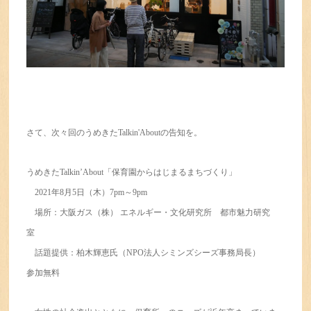
さて、次々回のうめきたTalkin'Aboutの告知を。
うめきたTalkin’About「保育園からはじまるまちづくり」
2021年8月5日（木）7pm～9pm
場所：大阪ガス（株） エネルギー・文化研究所 都市魅力研究
室
話題提供：柏木輝恵氏（NPO法人シミンズシーズ事務局長）
参加無料