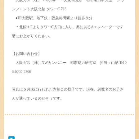
大阪ガス（株）エネルギー・文化研究所 都市魅力研究室 グラ
ンフロント大阪北館 タワーC 713
●JR大阪駅、地下鉄・阪急梅田駅より徒歩８分
＊北館１FよりタワーC入口に入り、奥にあるAエレベーターで７
階にお上がりください。
【お問い合わせ】
大阪ガス（株）NWカンパニー 都市魅力研究室 担当：山納 Tel 0
6-6205-2366
写真は５月末に行われた内覧会の様子です。
現在、20数名のお子さ
んが通っているのだそうです。