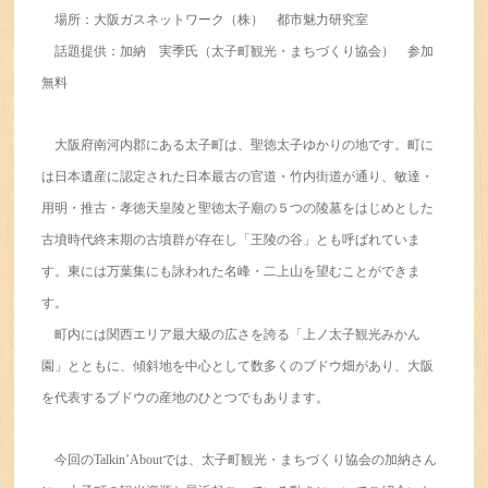
場所：大阪ガスネットワーク（株） 都市魅力研究室
話題提供：加納 実季氏（太子町観光・まちづくり協会） 参加
無料
大阪府南河内郡にある太子町は、聖徳太子ゆかりの地です。町に
は日本遺産に認定された日本最古の官道・竹内街道が通り、敏達・
用明・推古・孝徳天皇陵と聖徳太子廟の５つの陵墓をはじめとした
古墳時代終末期の古墳群が存在し「王陵の谷」とも呼ばれていま
す。東には万葉集にも詠われた名峰・二上山を望むことができま
す。
町内には関西エリア最大級の広さを誇る「上ノ太子観光みかん
園」とともに、傾斜地を中心として数多くのブドウ畑があり、大阪
を代表するブドウの産地のひとつでもあります。
今回のTalkin’Aboutでは、太子町観光・まちづくり協会の加納さん