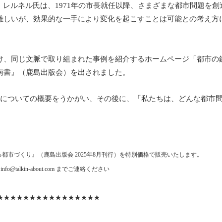
レルネル氏は、1971年の市長就任以降、さまざまな都市問題を
いが、効果的な一手により変化を起こすことは可能との考え方にもとづく
、同じ文脈で取り組まれた事例を紹介するホームページ「都市の鍼
南書』（鹿島出版会）を出されました。
の鍼治療」についての概要をうかがい、その後に、「私たちは、どんな
都市づくり』（鹿島出版会 2025年8月刊行）を特別価格で販売いたします。
lkin-about.com までご連絡ください
★★★★★★★★★★★★★★★★