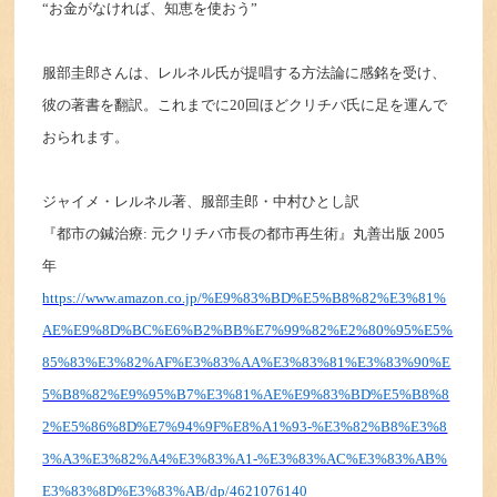
“お金がなければ、知恵を使おう”
服部圭郎さんは、レルネル氏が提唱する方法論に感銘を受け、
彼の著書を翻訳。これまでに20回ほどクリチバ氏に足を運んで
おられます。
ジャイメ・レルネル著、服部圭郎・中村ひとし訳
『都市の鍼治療: 元クリチバ市長の都市再生術』丸善出版 2005
年
https://www.amazon.co.jp/%E9%83%BD%E5%B8%82%E3%81%
AE%E9%8D%BC%E6%B2%BB%E7%99%82%E2%80%95%E5%
85%83%E3%82%AF%E3%83%AA%E3%83%81%E3%83%90%E
5%B8%82%E9%95%B7%E3%81%AE%E9%83%BD%E5%B8%8
2%E5%86%8D%E7%94%9F%E8%A1%93-%E3%82%B8%E3%8
3%A3%E3%82%A4%E3%83%A1-%E3%83%AC%E3%83%AB%
E3%83%8D%E3%83%AB/dp/4621076140